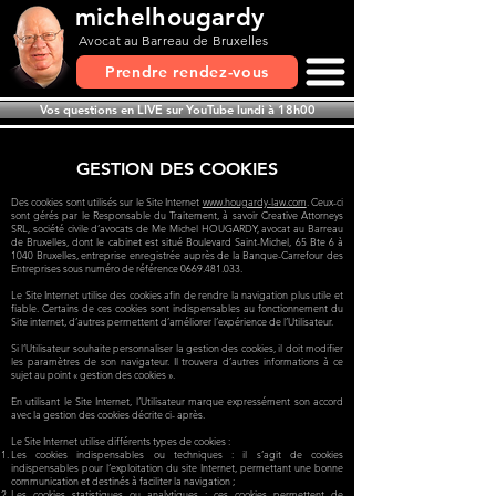
michelhougardy
Avocat au Barreau de B
ruxelles
Prendre rendez-vous
Vos questions en LIVE sur YouTube lundi à 18h00
GESTION DE
S COOKIES
Des cookies sont utilisés sur le Site Internet
www.hougardy-law.com
. Ceux-ci
sont gérés par le Responsable du Traitement, à savoir Creative Attorneys
SRL, société civile d’avocats de Me Michel HOUGARDY, avocat au Barreau
de Bruxelles, dont le cabinet est situé Boulevard Saint-Michel, 65 Bte 6 à
1040 Bruxelles, entreprise enregistrée auprès de la Banque-Carrefour des
Entreprises sous numéro de référence
0669.481.033
.
Le Site Internet utilise des cookies afin de rendre la navigation plus utile et
fiable. Certains de ces cookies sont indispensables au fonctionnement du
Site internet, d’autres permettent d’améliorer l’expérience de l’Utilisateur.
Si l’Utilisateur souhaite personnaliser la gestion des cookies, il doit modifier
les paramètres de son navigateur. Il trouvera d’autres informations à ce
sujet au point « gestion des cookies ».
En utilisant le Site Internet, l’Utilisateur marque expressément son accord
avec la gestion des cookies décrite ci- après.
Le Site Internet utilise différents types de cookies :
Les cookies indispensables ou techniques : il s’agit de cookies
indispensables pour l’exploitation du site Internet, permettant une bonne
communication et destinés à faciliter la navigation ;
Les cookies statistiques ou analytiques : ces cookies permettent de